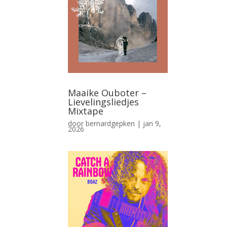
Maaike Ouboter –
Lievelingsliedjes
Mixtape
door
bernardgepken
|
jan 9,
2026