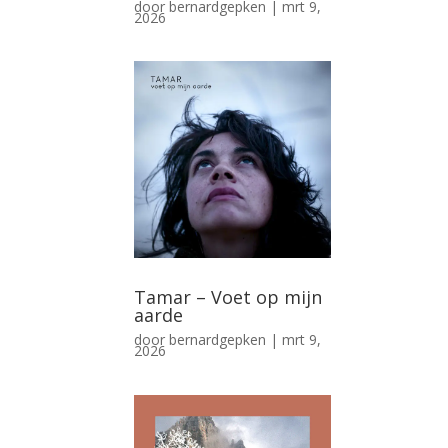
door
bernardgepken
|
mrt 9,
2026
Tamar – Voet op mijn
aarde
door
bernardgepken
|
mrt 9,
2026